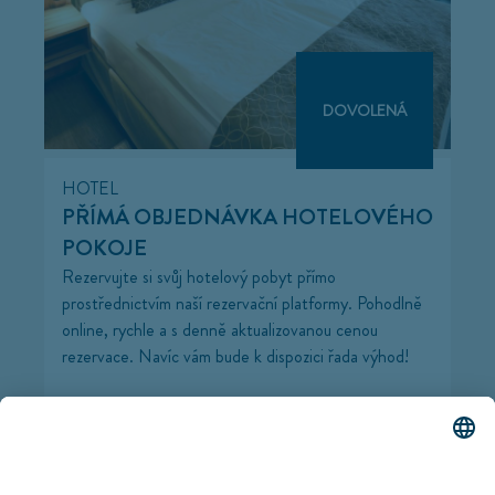
DOVOLENÁ
HOTEL
PŘÍMÁ OBJEDNÁVKA HOTELOVÉHO
POKOJE
Rezervujte si svůj hotelový pobyt přímo
prostřednictvím naší rezervační platformy. Pohodlně
online, rychle a s denně aktualizovanou cenou
rezervace. Navíc vám bude k dispozici řada výhod!
Ab
€ 91
pro Person