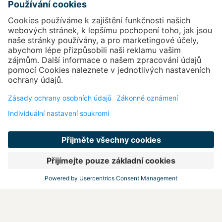
REZERVOVAT NYNÍ
NEJOBLÍBENĚJŠÍ NABÍDKY
Užijte si dovolenou
Objevte všechny prázdninové nabídky v Therme Laa –
Hotel & SILENT SPA a udělejte ze svého pobytu
nezapomenutelný zážitek.
Ať už v páru, sami, nebo s celou rodinou – čeká na vás
pestrá nabídka a inspirace pro váš pobyt.