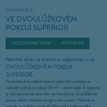
ODPOČIŇTE SI
VE DVOULŮŽKOVÉM
POKOJI SUPERIOR
REZERVOVAT NYNÍ
POPTÁVKA
Nechte stres za dveřmi a odpočiňte si ve
DVOULŮŽKOVÉM POKOJI
SUPERIOR
.
Po návštěvě termálních lázní si užijte klid a pohodu ve
2
stylovém pokoji o rozloze 30 m
s vlastní lodžií. K dispozici
je Vám prostorná vana nebo sprchový kout. Dvoulůžkové
pokoje nabízí z hlediska designu více variant. Vyberte si
interiér ze svěžest vyzařující břízy nebo z elegantního