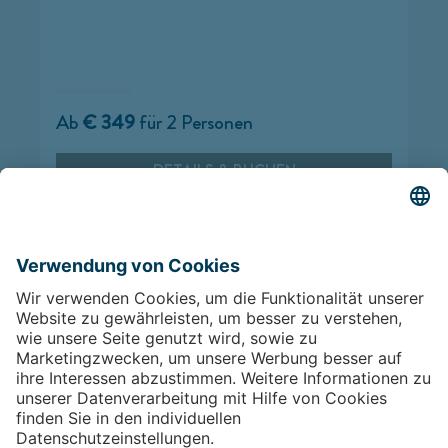
Ab
€ 349
für 2 Personen
DETAILS & BUCHEN