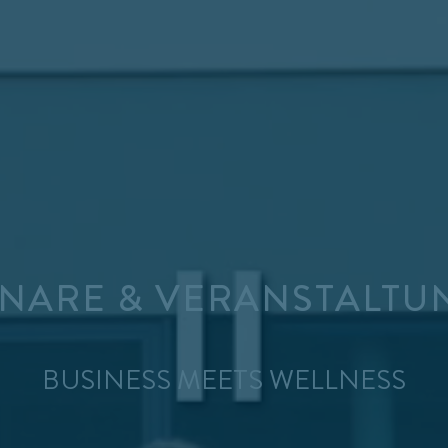
INARE & VERANSTALTU
BUSINESS MEETS WELLNESS