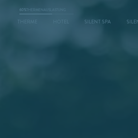
60%
THERMENAUSLASTUNG
THERME
HOTEL
SILENT SPA
SILE